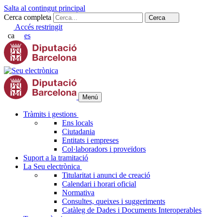
Salta al contingut principal
Cerca completa
Cerca
Accés restringit
ca
es
Menú
Tràmits i gestions
Ens locals
Ciutadania
Entitats i empreses
Col·laboradors i proveïdors
Suport a la tramitació
La Seu electrònica
Titularitat i anunci de creació
Calendari i horari oficial
Normativa
Consultes, queixes i suggeriments
Catàleg de Dades i Documents Interoperables