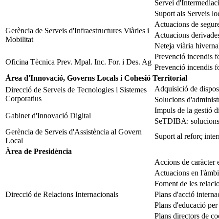
Servei d'Intermediac
Suport als Serveis lo
Actuacions de segure
Gerència de Serveis d'Infraestructures Viàries i
Actuacions derivades
Mobilitat
Neteja viària hiverna
Prevenció incendis fo
Oficina Tècnica Prev. Mpal. Inc. For. i Des. Ag
Prevenció incendis fo
Àrea d'Innovació, Governs Locals i Cohesió Territorial
Adquisició de disposi
Direcció de Serveis de Tecnologies i Sistemes
Corporatius
Solucions d'administr
Impuls de la gestió d
Gabinet d'Innovació Digital
SeTDIBA: solucions d
Gerència de Serveis d'Assistència al Govern
Suport al reforç inte
Local
Àrea de Presidència
Accions de caràcter e
Actuacions en l'àmbi
Foment de les relacio
Direcció de Relacions Internacionals
Plans d'acció interna
Plans d'educació per
Plans directors de c