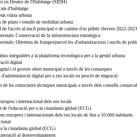
ió en Deutes de l'Habitatge (SIDH)
cals d'habitatge
tat viària urbana
 de plans i estudis de mobilitat urbana
l de l'accés al nucli principal o de camins d'us públic (hivern 2022-2023
restals: Conservació de la infraestructura estratègica
restals: Obertura de franges/parcel·les d'urbanitzacions i nuclis de pobl
tius integrables a la plataforma tecnològica per a la gestió urbana
ació digital
igital i el govern obert municipal a través de les comarques
'administració digital per a ens locals en procés de migració
rn de les estructures tècniques municipals a través dels consells comarcal
uropeu i internacional dels ens locals
t de l'educació per a la ciutadania global (ECG)
ns europees i internacionals dels ens locals de fins a 10.000 habitants
cional
 a la ciutadania global (ECG)
ooperació al desenvolupament