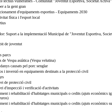
col·lectius vulnerables - Comunitat "Joventut Esportiva, Societat Activa"
er a la gent gran
dicionament d'equipaments esportius - Equipaments 2030
itat física i l'esport local
tius
or: Suport a la implementació Municipal de "Joventut Esportiva, Socie
it de joventut
s parcs
s de Vespa asiàtica (Vespa velutina)
 danys causats pel porc senglar
s i inversió en equipaments destinats a la protecció civil
ges
i de protecció civil
i d'inspecció i verificació d'activitats
nt i rehabilitació d'habitatges municipals o cedits (ajuts econòmics ig
euros)
ent i rehabilitació d'habitatges municipals o cedits (ajuts econòmics su