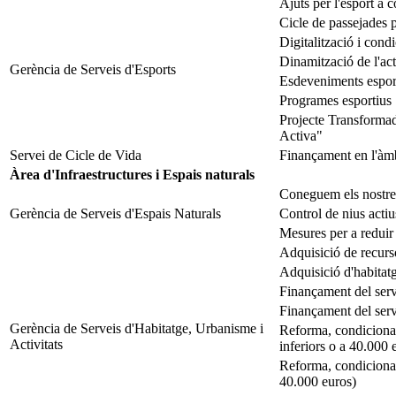
Ajuts per l'esport a 
Cicle de passejades p
Digitalització i con
Dinamització de l'activ
Gerència de Serveis d'Esports
Esdeveniments espor
Programes esportius
Projecte Transformad
Activa"
Servei de Cicle de Vida
Finançament en l'àmb
Àrea d'Infraestructures i Espais naturals
Coneguem els nostre
Gerència de Serveis d'Espais Naturals
Control de nius actiu
Mesures per a reduir
Adquisició de recurso
Adquisició d'habitat
Finançament del serve
Finançament del serve
Gerència de Serveis d'Habitatge, Urbanisme i
Reforma, condicioname
Activitats
inferiors o a 40.000 
Reforma, condicionam
40.000 euros)