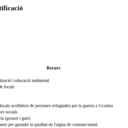
ificació
Recurs
lització i educació ambiental
e locals
ocals acollidors de persones refugiades per la guerra a Ucraïna
es socials
a (gossos i gats)
tures per garantir la qualitat de l'aigua de consum humà