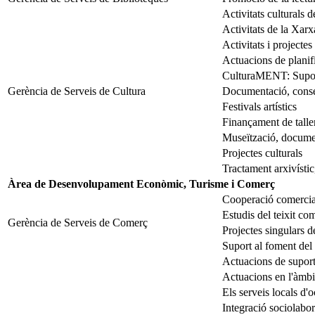
Activitats culturals de
Activitats de la Xar
Activitats i projecte
Actuacions de planifi
CulturaMENT: Suport 
Gerència de Serveis de Cultura
Documentació, conser
Festivals artístics
Finançament de taller
Museïtzació, documen
Projectes culturals
Tractament arxivísti
Àrea de Desenvolupament Econòmic, Turisme i Comerç
Cooperació comercial
Estudis del teixit com
Gerència de Serveis de Comerç
Projectes singulars de
Suport al foment del t
Actuacions de suport 
Actuacions en l'àmbit
Els serveis locals d'
Integració sociolabo