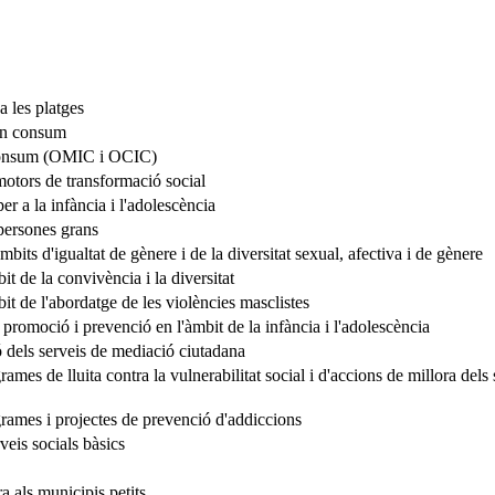
 a les platges
en consum
 consum (OMIC i OCIC)
motors de transformació social
r a la infància i l'adolescència
persones grans
bits d'igualtat de gènere i de la diversitat sexual, afectiva i de gènere
t de la convivència i la diversitat
t de l'abordatge de les violències masclistes
promoció i prevenció en l'àmbit de la infància i l'adolescència
ó dels serveis de mediació ciutadana
mes de lluita contra la vulnerabilitat social i d'accions de millora dels 
ames i projectes de prevenció d'addiccions
eis socials bàsics
a als municipis petits