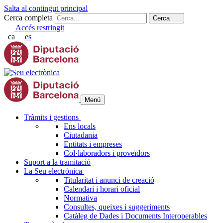
Salta al contingut principal
Cerca completa
Cerca
Accés restringit
ca
es
Menú
Tràmits i gestions
Ens locals
Ciutadania
Entitats i empreses
Col·laboradors i proveïdors
Suport a la tramitació
La Seu electrònica
Titularitat i anunci de creació
Calendari i horari oficial
Normativa
Consultes, queixes i suggeriments
Catàleg de Dades i Documents Interoperables