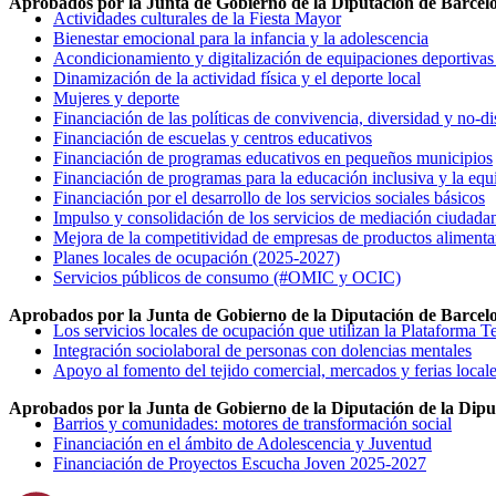
Aprobados por la Junta de Gobierno de la Diputación de Barcelon
Actividades culturales de la Fiesta Mayor
Bienestar emocional para la infancia y la adolescencia
Acondicionamiento y digitalización de equipaciones deportiva
Dinamización de la actividad física y el deporte local
Mujeres y deporte
Financiación de las políticas de convivencia, diversidad y no-d
Financiación de escuelas y centros educativos
Financiación de programas educativos en pequeños municipios
Financiación de programas para la educación inclusiva y la equ
Financiación por el desarrollo de los servicios sociales básicos
Impulso y consolidación de los servicios de mediación ciudada
Mejora de la competitividad de empresas de productos alimentar
Planes locales de ocupación (2025-2027)
Servicios públicos de consumo (#OMIC y OCIC)
Aprobados por la Junta de Gobierno de la Diputación de Barcelo
Los servicios locales de ocupación que utilizan la Plataforma T
Integración sociolaboral de personas con dolencias mentales
Apoyo al fomento del tejido comercial, mercados y ferias local
Aprobados por la Junta de Gobierno de la Diputación de la Diput
Barrios y comunidades: motores de transformación social
Financiación en el ámbito de Adolescencia y Juventud
Financiación de Proyectos Escucha Joven 2025-2027