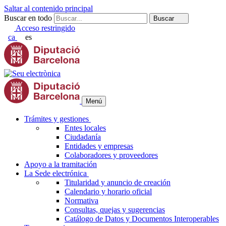
Saltar al contenido principal
Buscar en todo
Buscar
Acceso restringido
ca
es
Menú
Trámites y gestiones
Entes locales
Ciudadanía
Entidades y empresas
Colaboradores y proveedores
Apoyo a la tramitación
La Sede electrónica
Titularidad y anuncio de creación
Calendario y horario oficial
Normativa
Consultas, quejas y sugerencias
Catálogo de Datos y Documentos Interoperables