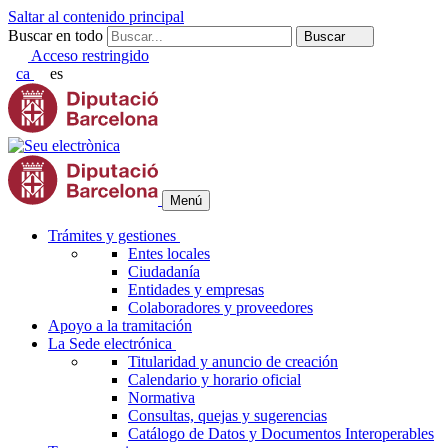
Saltar al contenido principal
Buscar en todo
Buscar
Acceso restringido
ca
es
Menú
Trámites y gestiones
Entes locales
Ciudadanía
Entidades y empresas
Colaboradores y proveedores
Apoyo a la tramitación
La Sede electrónica
Titularidad y anuncio de creación
Calendario y horario oficial
Normativa
Consultas, quejas y sugerencias
Catálogo de Datos y Documentos Interoperables